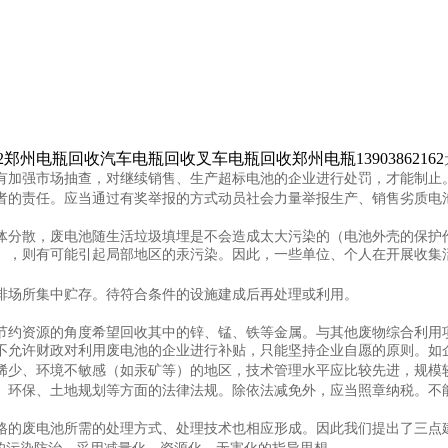
2郑州电瓶回收汽车电瓶回收叉车电瓶回收郑州电瓶13903862162
有加强市场抽查，对继续销售、生产超标电池的企业进行处罚，才能制止
者的责任。应当通过有奖举报的方式动员社会力量举报生产、销售劣质电
分散，废电池随生活垃圾填埋是不会造成太大污染的（电池外壳的保护作
），则有可能引起局部地区的汞污染。因此，一些单位、个人在开展收集
场所集中贮存。待符合条件的设施建成后再处理或利用。
约资源的角度希望回收其中的锌、锰、铁等金属。与其他废物综合利用项
不允许财政对利用废电池的企业进行补贴，只能坚持企业自愿的原则。如
稀少、环境不敏感（如汞矿等）的地区，技术管理水平应比较先进，规模
环保、土地规划等方面的法律法规。除依法减免外，应当照章纳税。不
的废电池所需的处理方式、处理技术也相应形成。因此我们提出了三点建