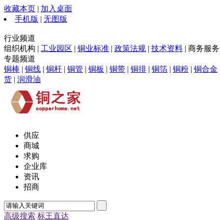
收藏本页
|
加入桌面
手机版
|
无图版
行业频道
组织机构 |
工业园区
|
铜业标准
|
政策法规
|
技术资料
| 商务服务 
专题频道
铜棒
|
铜线
|
铜杆
|
铜管
|
铜板
|
铜带
|
铜排
|
铜箔
|
铜粉
|
铜合金
货
|
润滑油
供应
商城
求购
企业库
资讯
招商
高级搜索
标王直达