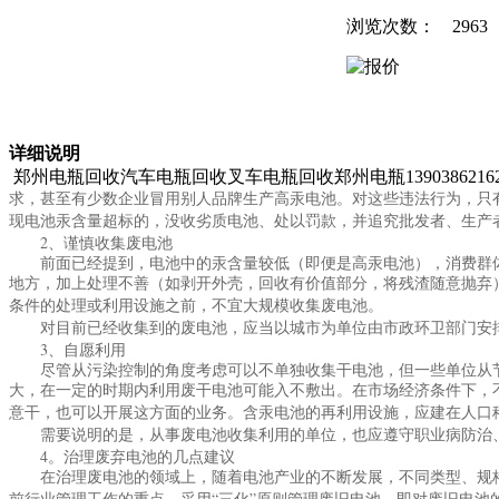
浏览次数：
2963
详细说明
郑州电瓶回收汽车电瓶回收叉车电瓶回收郑州电瓶1390386216
求，甚至有少数企业冒用别人品牌生产高汞电池。对这些违法行为，只
现电池汞含量超标的，没收劣质电池、处以罚款，并追究批发者、生产
2
、谨慎收集废电池
前面已经提到，电池中的汞含量较低（即便是高汞电池），消费群体
地方，加上处理不善（如剥开外壳，回收有价值部分，将残渣随意抛弃
条件的处理或利用设施之前，不宜大规模收集废电池。
对目前已经收集到的废电池，应当以城市为单位由市政环卫部门安排
3
、自愿利用
尽管从污染控制的角度考虑可以不单独收集干电池，但一些单位从节
大，在一定的时期内利用废干电池可能入不敷出。在市场经济条件下，
意干，也可以开展这方面的业务。含汞电池的再利用设施，应建在人口
需要说明的是，从事废电池收集利用的单位，也应遵守职业病防治、
4
。治理废弃电池的几点建议
在治理废电池的领域上，随着电池产业的不断发展，不同类型、规格
“
”