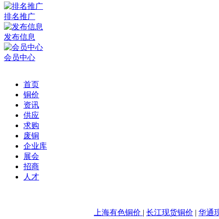
排名推广
发布信息
会员中心
首页
铜价
资讯
供应
求购
废铜
企业库
展会
招商
人才
上海有色铜价
|
长江现货铜价
|
华通