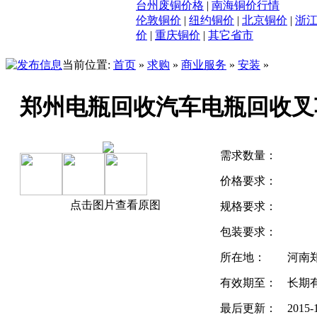
台州废铜价格
|
南海铜价行情
伦敦铜价
|
纽约铜价
|
北京铜价
|
浙
价
|
重庆铜价
|
其它省市
当前位置:
首页
»
求购
»
商业服务
»
安装
»
郑州电瓶回收汽车电瓶回收叉车瓶回
需求数量：
价格要求：
点击图片查看原图
规格要求：
包装要求：
所在地：
河南
有效期至：
长期
最后更新：
2015-