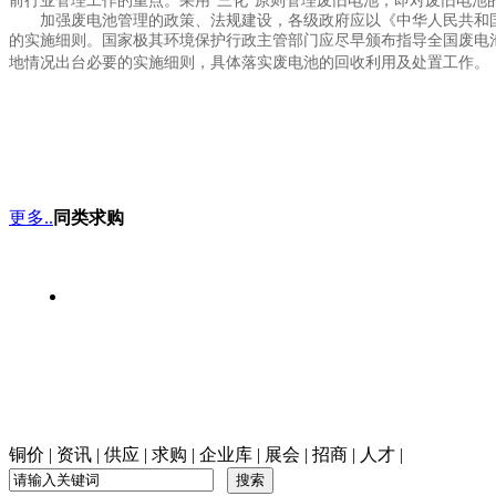
前行业管理工作的重点。采用
三化
原则管理废旧电池，即对废旧电池
加强废电池管理的政策、法规建设，各级政府应以《中华人民共和国
的实施细则。国家极其环境保护行政主管部门应尽早颁布指导全国废电
地情况出台必要的实施细则，具体落实废电池的回收利用及处置工作。
更多..
同类求购
铜价
|
资讯
|
供应
|
求购
|
企业库
|
展会
|
招商
|
人才
|