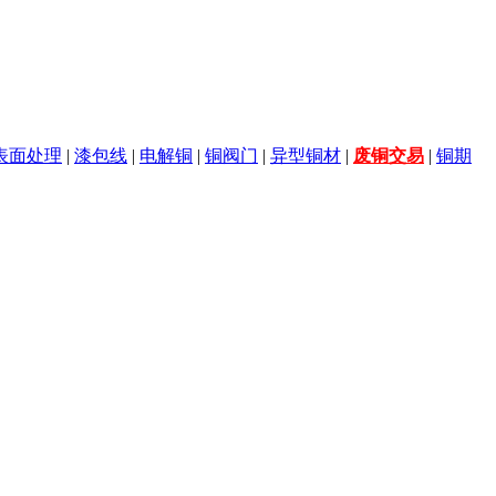
表面处理
|
漆包线
|
电解铜
|
铜阀门
|
异型铜材
|
废铜交易
|
铜期